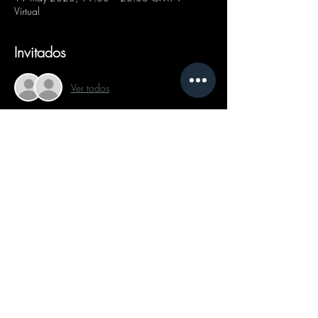
Virtual
Invitados
Ver todos
Compartir este evento
Follow on Social Media:
Text Now
Send a Message
Schedule Appointment