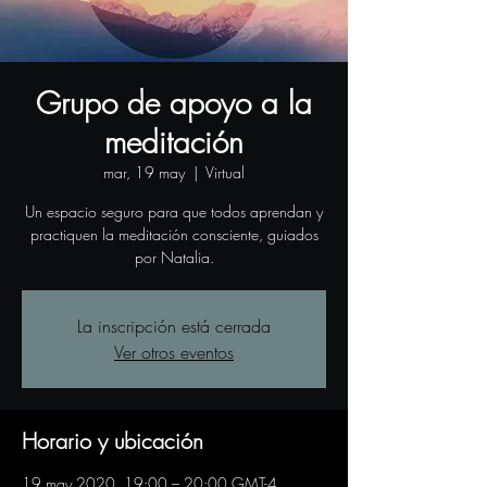
Grupo de apoyo a la
meditación
mar, 19 may
  |  
Virtual
Un espacio seguro para que todos aprendan y
practiquen la meditación consciente, guiados
por Natalia.
La inscripción está cerrada
Ver otros eventos
Horario y ubicación
19 may 2020, 19:00 – 20:00 GMT-4