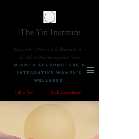
The Yin Institute
Integrative Perinatal, Reproductive
Health + Perimenopause Care
Miami's Acupuncture &
Integrative Women’s
Wellness
Call or Text
Book Appointment