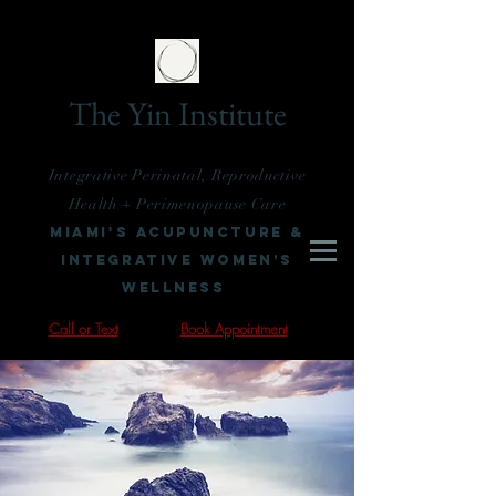
The Yin Institute
Integrative Perinatal, Reproductive
Health + Perimenopause Care
Miami's Acupuncture &
Integrative Women’s
Wellness
Call or Text
Book Appointment