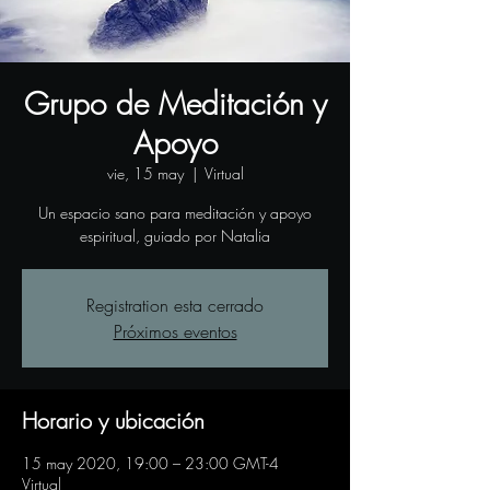
Grupo de Meditación y
Apoyo
vie, 15 may
  |  
Virtual
Un espacio sano para meditación y apoyo
espiritual, guiado por Natalia
Registration esta cerrado
Próximos eventos
Horario y ubicación
15 may 2020, 19:00 – 23:00 GMT-4
Virtual