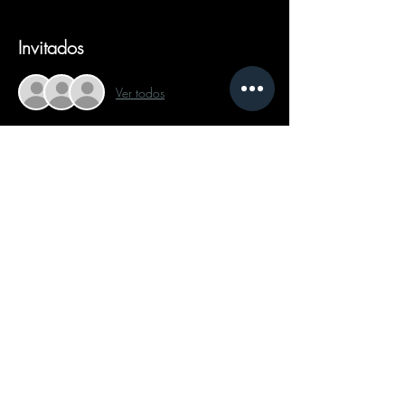
Invitados
Ver todos
Compartir este evento
Follow on Social Media:
Text Now
Send a Message
Schedule Appointment
Privacy Policy