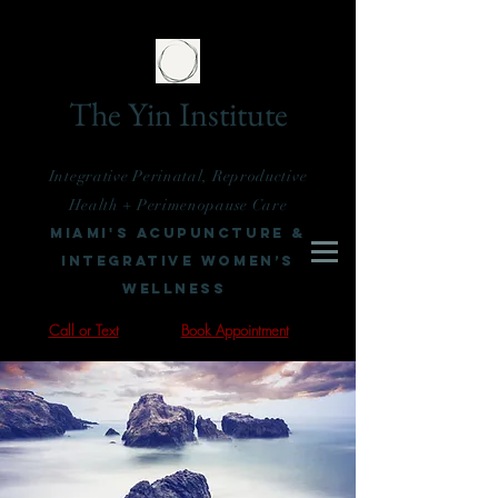
The Yin Institute
Integrative Perinatal, Reproductive
Health + Perimenopause Care
Miami's Acupuncture &
Integrative Women’s
Wellness
Call or Text
Book Appointment